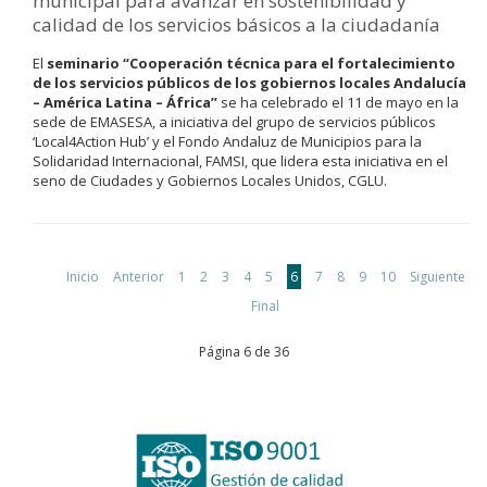
municipal para avanzar en sostenibilidad y
calidad de los servicios básicos a la ciudadanía
El
seminario
“Cooperación técnica para el fortalecimiento
de los servicios públicos de los gobiernos locales Andalucía
– América Latina – África”
se ha celebrado el 11 de mayo en la
sede de EMASESA, a iniciativa del grupo de servicios públicos
‘Local4Action Hub’ y el Fondo Andaluz de Municipios para la
Solidaridad Internacional, FAMSI, que lidera esta iniciativa en el
seno de Ciudades y Gobiernos Locales Unidos, CGLU.
Inicio
Anterior
1
2
3
4
5
6
7
8
9
10
Siguiente
Final
Página 6 de 36