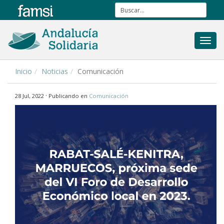
Toggl
navig
Inicio
Noticias
Comunicación
·
28 Jul, 2022
Publicando en
Comunicación